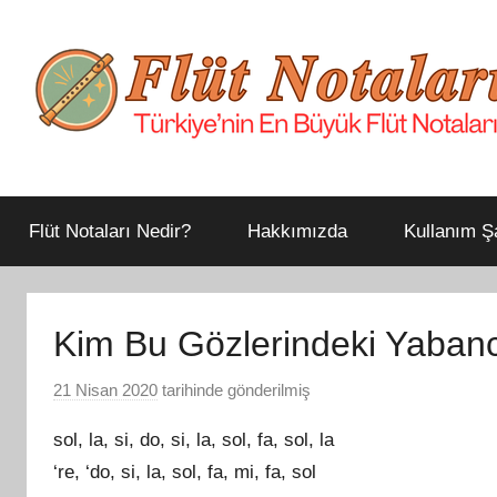
İçeriğe
atla
Türkiye'nin
Flüt
En
Büyük
Flüt Notaları Nedir?
Hakkımızda
Kullanım Şa
Notaları
Flüt
Notaları
Arşivi
Kim Bu Gözlerindeki Yabancı
21 Nisan 2020
tarihinde gönderilmiş
F
l
sol, la, si, do, si, la, sol, fa, sol, la
ü
‘re, ‘do, si, la, sol, fa, mi, fa, sol
t