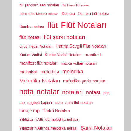
bir şarkısın sen notaları
Bö Nenni flüt notası
Dombra
Dombra flüt notası
Deniz Üstü Köpürür notaları
Flüt Notaları
flüt
Dombra notası
flüt şarkı notaları
flüt notası
Hatırla Sevgili Flüt Notaları
Grup Hepsi Notaları
manifest
Kurtlar Vadisi
Kurtlar Vadisi Notaları
manifest flüt notaları
maçka yolları notaları
melodika
melodica
melankoli
Melodika Notaları
melodika şarkı notaları
nota
notalar
notaları
notası
pop
rap
sagopa kajmer
sefo
sefo flüt notaları
türkçe rap
Türkü Notaları
Yıldızların Altında melodika notaları
Şarkı Notaları
Yıldızların Altında melodika notası