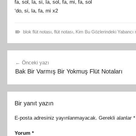
fa, sol, la, si, la, sol, fa, mi, fa, sol
N
o
‘do, si, la, fa, mi x2
t
a
blok flüt notası
,
flüt notası
,
Kim Bu Gözlerindeki Yabancı n
l
F
a
l
r
Yazı
ü
ı
Önceki yazı
t
gezinmesi
t
Bak Bir Varmış Bir Yokmuş Flüt Notaları
N
a
o
r
t
a
a
f
Bir yanıt yazın
l
ı
a
n
E-posta adresiniz yayınlanmayacak.
Gerekli alanlar
*
r
d
ı
a
Yorum
*