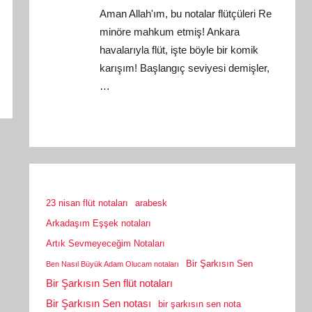
Aman Allah'ım, bu notalar flütçüleri Re
minöre mahkum etmiş! Ankara
havalarıyla flüt, işte böyle bir komik
karışım! Başlangıç seviyesi demişler,
…
23 nisan flüt notaları
arabesk
Arkadaşım Eşşek notaları
Artık Sevmeyeceğim Notaları
Bir Şarkısın Sen
Ben Nasıl Büyük Adam Olucam notaları
Bir Şarkısın Sen flüt notaları
Bir Şarkısın Sen notası
bir şarkısın sen nota