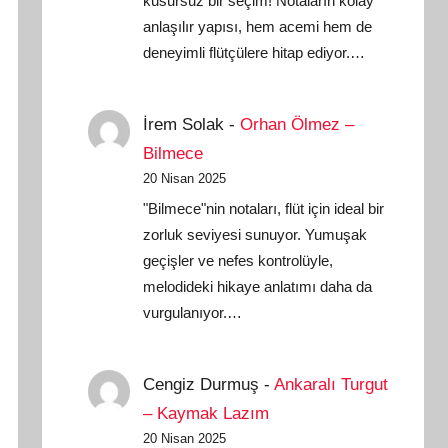
kusursuz bir seçim! Notaların kolay
anlaşılır yapısı, hem acemi hem de
deneyimli flütçülere hitap ediyor.…
İrem Solak
-
Orhan Ölmez –
Bilmece
20 Nisan 2025
"Bilmece"nin notaları, flüt için ideal bir
zorluk seviyesi sunuyor. Yumuşak
geçişler ve nefes kontrolüyle,
melodideki hikaye anlatımı daha da
vurgulanıyor.…
Cengiz Durmuş
-
Ankaralı Turgut
– Kaymak Lazım
20 Nisan 2025