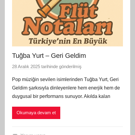
Tuğba Yurt – Geri Geldim
28 Aralık 2025
tarihinde gönderilmiş
F
l
Pop müziğin sevilen isimlerinden Tuğba Yurt, Geri
ü
Geldim şarkısıyla dinleyenlere hem enerjik hem de
t
duygusal bir performans sunuyor. Akılda kalan
N
o
Okumaya devam et
t
a
l