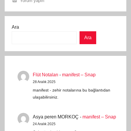
Yorum yapın
a
F
r
l
ı
ü
t
Ara
t
a
Ara
N
r
o
a
t
f
a
ı
l
n
Flüt Notaları
-
manifest – Snap
a
d
28 Aralık 2025
r
a
manifest - zehir notalarına bu bağlantıdan
ı
n
ulaşabilirsiniz.
Asya peren MORKOÇ
-
manifest – Snap
24 Aralık 2025