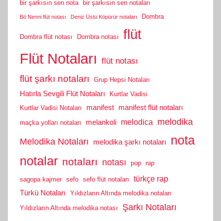
bir şarkısın sen nota
bir şarkısın sen notaları
Dombra
Bö Nenni flüt notası
Deniz Üstü Köpürür notaları
flüt
Dombra flüt notası
Dombra notası
Flüt Notaları
flüt notası
flüt şarkı notaları
Grup Hepsi Notaları
Hatırla Sevgili Flüt Notaları
Kurtlar Vadisi
manifest
manifest flüt notaları
Kurtlar Vadisi Notaları
melodika
melodica
melankoli
maçka yolları notaları
nota
Melodika Notaları
melodika şarkı notaları
notalar
notaları
notası
pop
rap
türkçe rap
sagopa kajmer
sefo
sefo flüt notaları
Türkü Notaları
Yıldızların Altında melodika notaları
Şarkı Notaları
Yıldızların Altında melodika notası