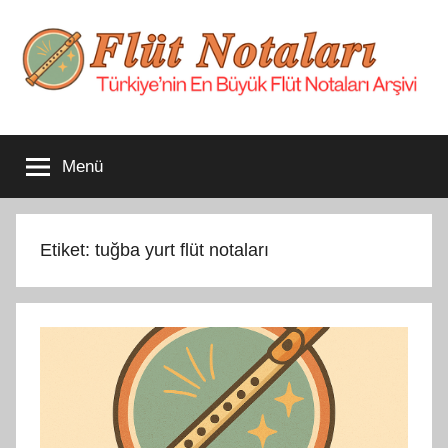
İçeriğe
atla
Flüt
Türkiye'nin
En
Menü
Büyük
Notaları
Flüt
Notaları
Arşivi
Etiket:
tuğba yurt flüt notaları