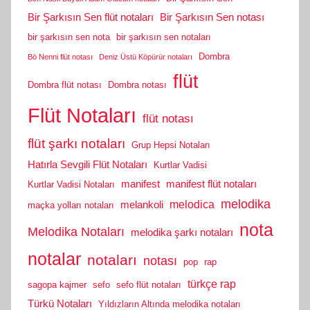
Bir Şarkısın Sen flüt notaları
Bir Şarkısın Sen notası
bir şarkısın sen nota
bir şarkısın sen notaları
Dombra
Bö Nenni flüt notası
Deniz Üstü Köpürür notaları
flüt
Dombra flüt notası
Dombra notası
Flüt Notaları
flüt notası
flüt şarkı notaları
Grup Hepsi Notaları
Hatırla Sevgili Flüt Notaları
Kurtlar Vadisi
manifest
manifest flüt notaları
Kurtlar Vadisi Notaları
melodika
melodica
melankoli
maçka yolları notaları
nota
Melodika Notaları
melodika şarkı notaları
notalar
notaları
notası
pop
rap
türkçe rap
sagopa kajmer
sefo
sefo flüt notaları
Türkü Notaları
Yıldızların Altında melodika notaları