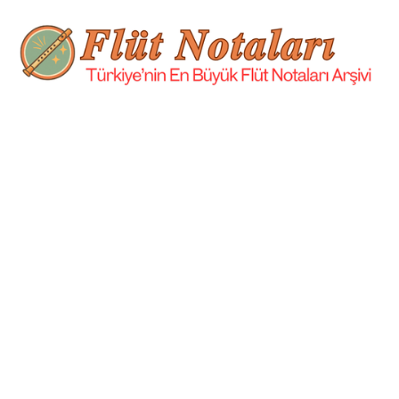
İçeriğe
atla
Flüt
Türkiye'nin
En
Büyük
Notaları
Flüt
Notaları
Arşivi