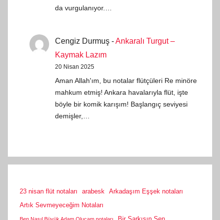
da vurgulanıyor.…
Cengiz Durmuş
-
Ankaralı Turgut –
Kaymak Lazım
20 Nisan 2025
Aman Allah'ım, bu notalar flütçüleri Re minöre
mahkum etmiş! Ankara havalarıyla flüt, işte
böyle bir komik karışım! Başlangıç seviyesi
demişler,…
23 nisan flüt notaları
arabesk
Arkadaşım Eşşek notaları
Artık Sevmeyeceğim Notaları
Bir Şarkısın Sen
Ben Nasıl Büyük Adam Olucam notaları