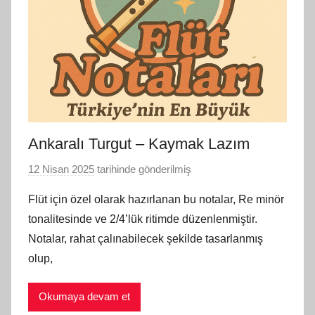
Ankaralı Turgut – Kaymak Lazım
12 Nisan 2025
tarihinde gönderilmiş
F
l
Flüt için özel olarak hazırlanan bu notalar, Re minör
ü
tonalitesinde ve 2/4’lük ritimde düzenlenmiştir.
t
Notalar, rahat çalınabilecek şekilde tasarlanmış
N
olup,
o
t
Okumaya devam et
a