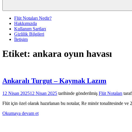
Flüt Notaları Nedir?
Hakkımızda
Kullanım Şartları
Gizlilik Bilgileri
İletişim
Etiket:
ankara oyun havası
Ankaralı Turgut – Kaymak Lazım
12 Nisan 2025
12 Nisan 2025
tarihinde gönderilmiş
Flüt Notaları
tara
Flüt için özel olarak hazırlanan bu notalar, Re minör tonalitesinde ve 2
Okumaya devam et